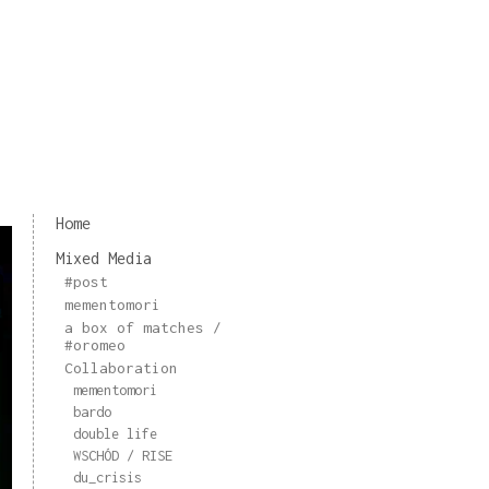
Home
Mixed Media
#post
mementomori
a box of matches /
#oromeo
Collaboration
mementomori
bardo
double life
WSCHÓD / RISE
du_crisis