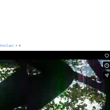
hnellaut
>
X