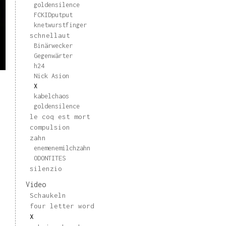
goldensilence
FCKIDputput
knetwurstfinger
schnellaut
Binärwecker
Gegenwärter
h24
Nick Asion
X
kabelchaos
goldensilence
le coq est mort
compulsion
zahn
enemenemilchzahn
ODONTITES
silenzio
Video
Schaukeln
four letter word
X